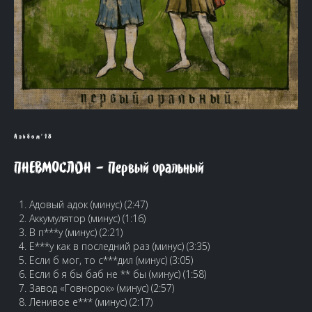
Альбом'18
ПНЕВМОСЛОН – Первый оральный
Адовый адок (минус) (2:47)
Аккумулятор (минус) (1:16)
В п***у (минус) (2:21)
Е***у как в последний раз (минус) (3:35)
Если б мог, то с***дил (минус) (3:05)
Если б я бы баб не ** бы (минус) (1:58)
Завод «Говнорок» (минус) (2:57)
Ленивое е*** (минус) (2:17)