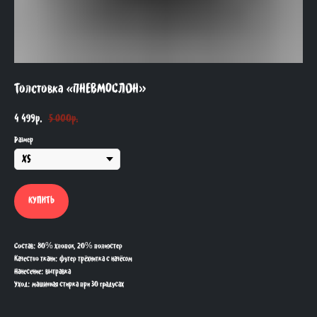
Толстовка «ПНЕВМОСЛОН»
4 499
р.
5 000
р.
Размер
КУПИТЬ
Состав: 80% хлопок, 20% полиэстер
Качество ткани: футер трёхнитка с начёсом
Нанесение: вытравка
Уход: машинная стирка при 30 градусах