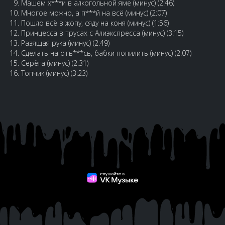
Машем х***и в алкогольной яме (минус) (2:46)
Многое можно, а п***й на всё (минус) (2:07)
Пошло всё в жопу, сяду на коня (минус) (1:56)
Принцесса в трусах с Алиэкспресса (минус) (3:15)
Разящая рука (минус) (2:49)
Сделать на отъ***сь, бабки попилить (минус) (2:07)
Серёга (минус) (2:31)
Топчик (минус) (3:23)