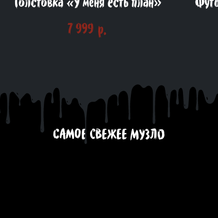
Толстовка «У меня есть план»
Фут
7 999
р.
САМОЕ СВЕЖЕЕ МУЗЛО