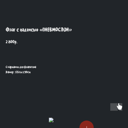
Флаг с надписью «ПНЕВМОСЛОН»
2 800
р.
С карманом для флагштока
Размер: 135см х 90см
!